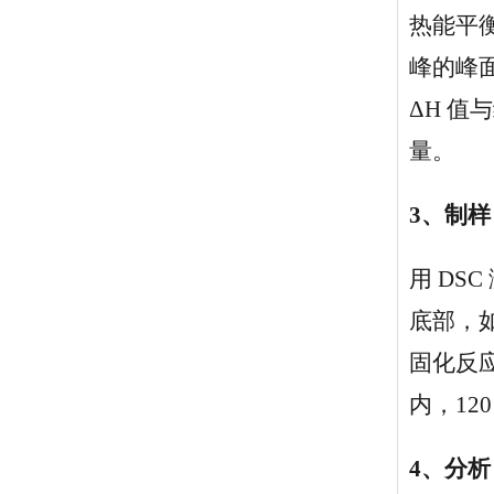
热能平衡
峰的峰面
ΔH 值
量。
3、制样
用 D
底部，
固化反应
内，12
4、分析