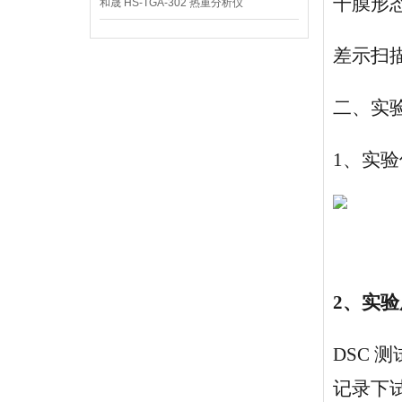
干膜形
和晟 HS-TGA-302 热重分析仪
差示扫描量
二、实
1、实验仪
2、实
DSC 
记录下