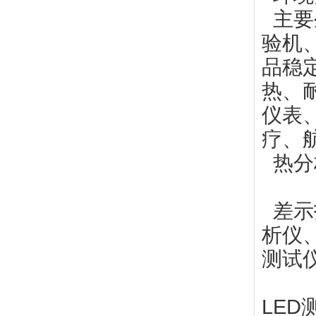
主要
验机
品稳
热、
仪表
疗、
热分
差示
析仪
测试
LED