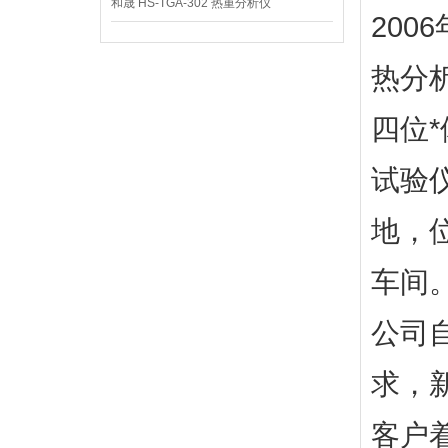
和晟 HS-TGA-302 热重分析仪
200
热分
四位
试验
地，
车间
公司
求，
客户