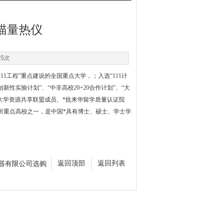
描量热仪
25次
家“211工程”重点建设的全国重点大学，；入选“111计
创新性实验计划”、“中非高校20+20合作计划”、“大
大学资源共享联盟成员、*批来华留学质量认证院
0所重点高校之一，是中国*具有博士、硕士、学士学
器有限公司选购
返回顶部
返回列表