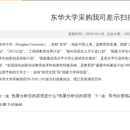
东华大学采购我司差示扫
更新时间：2019-03-18 点击次数：14
东华大学（Donghua University），简称“东华”，地处中国上海，是教育部直属、国
划”、“2011计划”、“工程师教育培养计划”、“海外高层次人才引进计划”、“国家大学生
学生创新创业训练计划”、“国家建设高水平大学公派研究生项目”，是高水平行业特色
校、*全国深化创新创业教育改革特色典型经验高校，是教育部“援疆学科建设计划”4
位授予权的大学之一；设有“研究生院”和“国家大学科技园”。
东华大学采购我司HS-DSC-101差示扫描量热仪，现已安装调试完毕。
热重分析仪的原理是什么?热重分析仪的原理
常州白鹭电
上一篇 :
下一篇 :
剥离力试验机