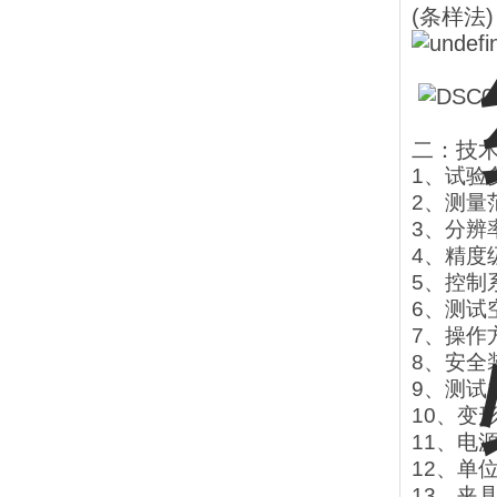
(条样法)
二：技
1、试验负
2、测量范
3、分辨率
4、精度
5、控制系
6、测试
7、操作
8、安全
9、测试
10、变形
11、电源
12、单位选
13、夹