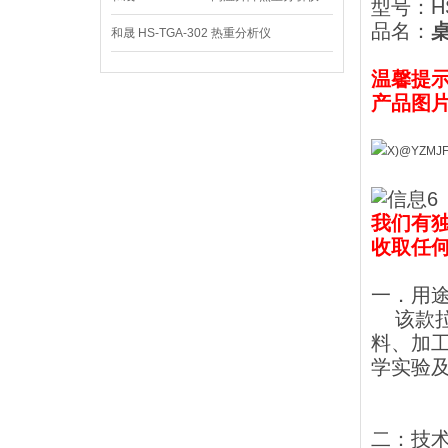
型号：HS
品名：
和晟 HS-TGA-302 热重分析仪
温馨提
产品图
我们有
收取任
一．用
该款拉
料、加
学实验
二：技