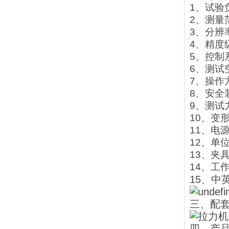
1、试验负
2、测量范
3、分辨率
4、精度
5、控制系
6、测试
7、操作
8、安全
9、测试
10、变形
11、电源
12、单位选
13、夹
14、工作
15、中
三、配
四、产