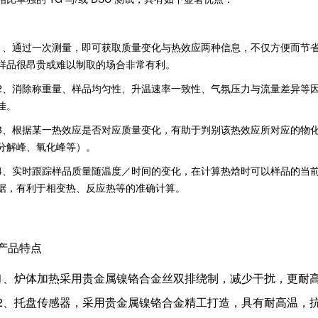
1、通过一次测量，即可获取质量变化与热效应两种信息，不仅方便而节
样品很昂贵或难以制取的场合非常有利。
2、消除称重量、样品均匀性、升温速率一致性、气氛压力与流量差异等因素影响
佳。
3、根据某一热效应是否对应质量变化，有助于判别该热效应所对应的物
分解峰、氧化峰等）。
4、实时跟踪样品质量随温度／时间的变化，在计算热焓时可以样品的当
据，有利于相变热、反应热等的准确计算。
产品特点
1、炉体加热采用贵金属镍铬合金丝双排绕制，减少干扰，更耐
2、托盘传感器，采用贵金属镍铬合金精工打造，具有耐高温，