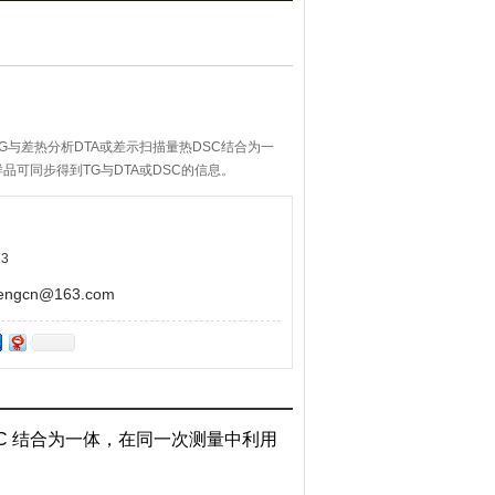
G与差热分析DTA或差示扫描量热DSC结合为一
品可同步得到TG与DTA或DSC的信息。
3
gcn@163.com
DSC 结合为一体，在同一次测量中利用