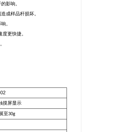
平的影响。
易造成样品杆损坏。
影响。
处理速度更快捷。
集。
002
触摸屏显示
展至
30g