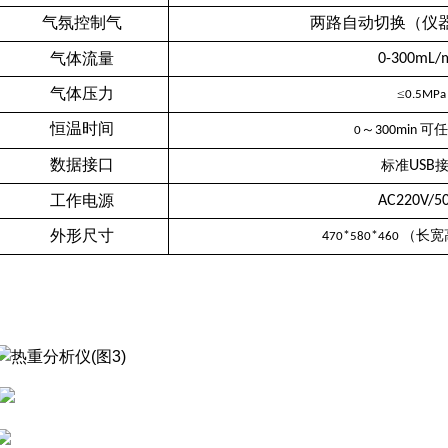
气氛控制气
两路自动切换（仪
气体流量
0-300mL/
气体压力
≤
0.5MPa
恒温时间
～
可
任
300min
0
数据接口
标准
USB
工作电源
AC220V/5
外形尺寸
（长宽
4
*
*
70
580
460