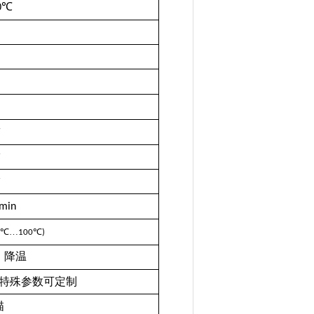
0℃
min
℃…
℃
100
)
，降温
特殊参数可定制
描