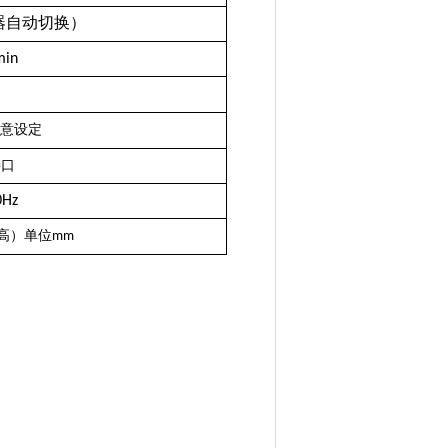
器自动切换）
min
意设定
接口
0Hz
高）单位
mm