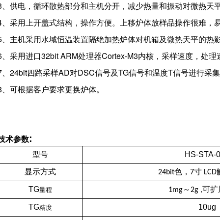
3、供电，循环散热部分和主机分开，减少热量和振动对微热天
4、采用上开盖式结构，操作方便。上移炉体放样品操作很难，
5、主机采用水域恒温装置隔绝加热炉体对机箱及微热天平的热
6、采用进口32bit ARM处理器Cortex-M3内核，采样速度，
7、24bit四路采样AD对DSC信号及TG信号和温度T信号进行采
8、可根据客户要求更换炉体。
:
技术参数
型号
HS-STA-
显示方式
色，
寸
24bit
7
LCD
TG
～
可扩
量程
1mg
2g ,
TG
10ug
精度