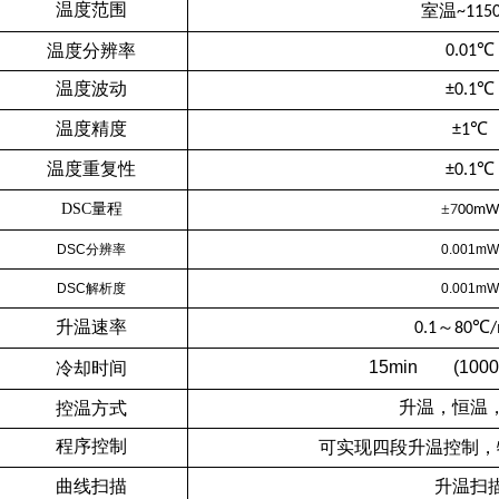
室温
温度范围
~115
温度分辨率
0.01℃
温度波动
±0.1℃
温度精度
℃
±1
温度重复性
℃
±0.1
DSC量程
±
7
00mW
DSC分辨率
0.001mW
DSC解析度
0.001mW
升温速率
～
0.1
80℃/
15min (1000
冷却时间
控温方式
升温，恒温
可实现四段升温控制，
程序控制
曲线扫描
升温扫