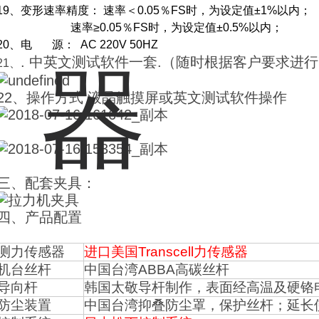
19、
变形速率
精度
：
速率＜
0.05％FS时，为设定值±1%以内；
速率
≥0.05％FS时，为设定值±0.5%以内
；
20、
电
源：
AC 220V 50HZ
.
中英文测试软件一套.（随时根据客户要求进
21、
22、操作方式 液晶触摸屏或英文测试软件操作
三、配套夹具：
四、产品配置
测力传感器
进口美国
Transcell力传感器
机台丝杆
中国台湾
ABBA
高碳丝杆
导向杆
韩国太敬导杆制作，表面经高温及硬铬
防尘装置
中国台湾抑叠防尘罩，保护丝杆；延长