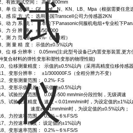
2、有效测试空间： 高度 800mm
3、单
位
选
择：
Gf、Kgf、N、KN、LB、Mpa（根据需要任意
4、感
应
方
式：
选用
美国
Transcell
公司
力传感器
2KN
5、动
力
系
统：
日本松下
Panasonic
伺服机电组
+
专业松下
Pan
6、力
分
辨
率：
±1/500000
7、测
力
范
围：
04%-（满量程）
8、测
量
精
度：
示值的
±0.5%以内
9、位
移
分辨率：
0.05mm(注:此型号设备已内置变形装置,
种复合材料的弹性变形和塑性变形的物理性能)
10、位移测量精度：
示值的
±0.5%以内（采用高精度位移传感
11、变形分辨率： ±1/300000F.S（全程分辨力不变）
12、变形测量范围： 0.2%- F.S
13、变形示值误差：
示值的
±0.5%以内
14、试验控速范围： 0.001-500 mm/min
分段控制，无级调速
15、试验控速精度：
速
度
＜
0.01mm/min时，
为
设定值的
±1%
速
度
≥0.01mm/min时，
为
设定值的
±0.5%以内
；
16、
力控速率范围
：
0.5%
～
6
％
FS/S
17、力控速
率
精度：
设定值的
±1%
以内
18、
变形速率范围
：
0.2%
～
6
％
FS/S