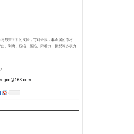
力与形变关系的实验，可对金属，非金属的原材
弯曲、剥离、压缩、压陷、附着力、撕裂等多项力
3
gcn@163.com