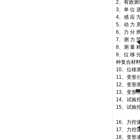
2、有效测
3、单
位
4、感
应
5、动
力
6、力
分
7、测
力
8、测
量
9、位
移
种复合材
10、位移
11、变形分
12、变形测
13、变形
14、试验控速
15、试验
16、
力控
17、力控
18、
变形