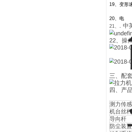
19、
变形
20、
电
.
中
21、
22、操
三、配
四、产
测力传感
机台丝杆
导向杆
防尘装置