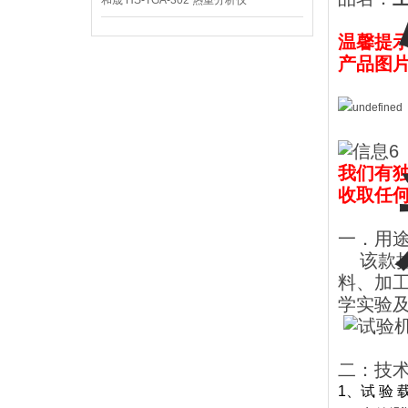
和晟 HS-TGA-302 热重分析仪
温馨提
产品图
我们有
收取任
一．用
该款拉
料、加
学实验
二：技
1、试 验