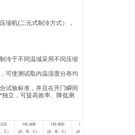
压缩机(二元式制冷方式），
叠制冷于不同温域采用不同压缩
角，可使测试取内温湿度分布均
符合试验标准，并且在开门瞬间
*独立，可提高效率、降低测
-225
HS-408
HS-800
HS-1000
B、C）
(A、B、C）
(A、B、C）
(A、B、C）