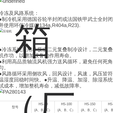
冷冻及风路系统：
●制冷机采用德国谷轮半封闭或法国铁甲武士全封闭
并使用环保冷媒(R134a,R404a,R23).
●冷冻系统采用单极或二元复叠制冷设计，二元复
机作功，
以增加设备的作用寿命。
●利用高品质轴流风机强力送风循环，避免任何死
匀。
●风路循环采用侧吹风，回风设计，风速，风压皆
温湿度回稳时间快。●升温、降温、加湿、除湿系统
试成本，增加整机寿命，减低故障率。
HS-80
HS-100
HS-150
HS
型号
(A、B、C）
(A、B、C）
(A、B、C）
(A、