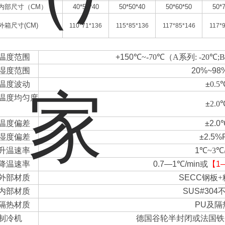
内部尺寸（CM）
40*50*40
50*50*40
50*60*50
50*
外箱尺寸
(CM)
110*71*136
115*85*136
117*85*146
117*
温度范围
+150
℃
~-70
℃（
A系列:
-20
℃
;
湿度范围
20%~98
温度波动
±
0.5
温度均匀度
±
2.0
温度偏差
±2.0
湿度偏差
±2.5%
升温速率
1
℃
~3
℃
降温速率
0.7—1℃/min或
【1
外部材质
SECC
钢板
+
内部材质
SUS#304
隔热材质
PU
及隔
制冷机
德国谷轮半封闭或法国铁