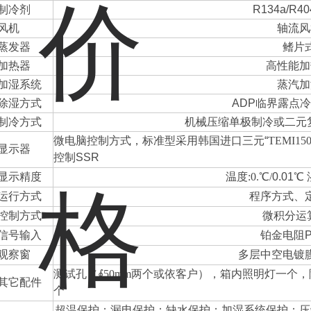
制冷剂
R134a/R40
风机
轴流风
蒸发器
鳍片
加热器
高性能加
加湿系统
蒸汽加
除湿方式
ADP
临界露点冷
制冷方式
机械压缩单极制冷或二元
微电脑控制方式，标准型采用韩国进口三元
“
TEMI15
显示器
控制SSR
显示精度
温度:0.℃/
0.01℃
运行方式
程序方式、
控制方式
微积分运
信号输入
铂金电阻
观察窗
多层中空电镀
测试孔（
∮
50mm
两个或依客户），箱内照明灯一个，
其它配件
个
超温保护；漏电保护；缺水保护；加湿系统保护；压