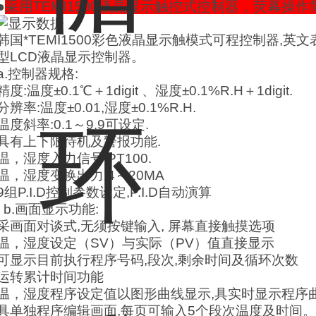
●
采用TEMI1500液晶显示触控式控制器，荧幕操
韩国*TEMI1500彩色液晶显示触模式可程控制器,英
型LCD液晶显示控制器。
a.控制器规格:
精度:温度±0.1℃＋1digit 、湿度±0.1%R.H＋1digit.
分辨率:温度±0.01,湿度±0.1%R.H.
温度斜率:0.1～9.9可设定.
具有上下限待机及警报功能.
温，湿度入力信号 PT100.
温，湿度变换出力:4～20MA
9组P.I.D控制参数设定,P.I.D自动演算
b.画面显示功能:
采画面对谈式,无须按键输入, 屏幕直接触摸选项
温，湿度设定（SV）与实际（PV）值直接显示
可显示目前执行程序号码,段次,剩余时间及循环次数
运转累计时间功能
温，湿度程序设定值以图形曲线显示,具实时显示程序
具单独程序编辑画面,每页可输入5个段次温度及时间。