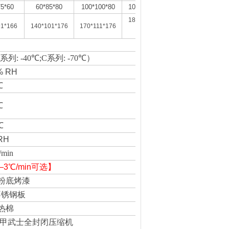
75*60
60*85*80
100*100*80
100*100*100
180*123*196
91*166
140*101*176
170*111*176
B系列: -40
℃
;C系列
: -70
℃）
% RH
℃
℃
℃
RH
/
min
—3℃/min可选】
粉底烤漆
不锈钢板
热棉
甲武士全封闭压缩机