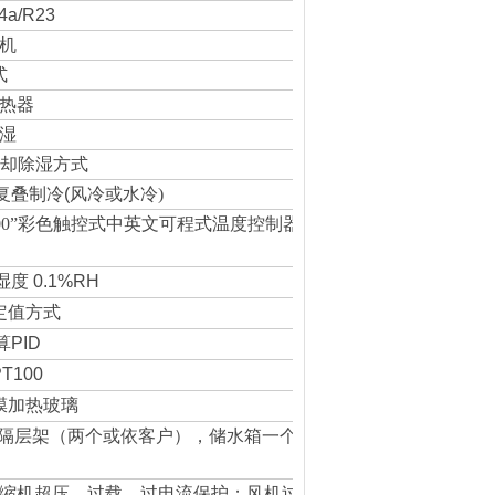
4a/R23
机
式
热器
湿
却除湿方式
复叠制冷
(
风冷或水冷
)
00
”
彩色触控式中英文
可程式温度控制器，
以
P.I.D
 湿度 0.1%RH
定值方式
算
PID
PT100
膜加热玻璃
隔层架（两个或依客户），储水箱一个，脚轮四
缩机超压、过载、
过电流保护；风机过载保护；