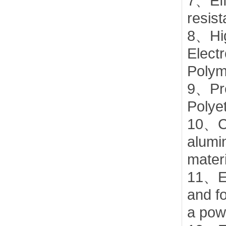
7、Eff
resist
8、Hig
Electr
Polym
9、Pre
Polye
10、Ch
alumi
mater
11、Ex
and f
a pow