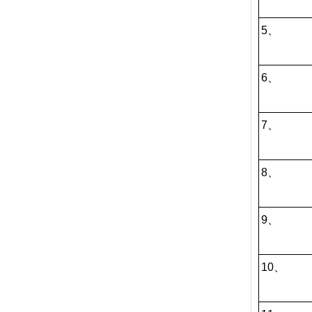
5、
6、
7、
8、
9、
10、