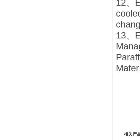
12、Ex
coole
chang
13、Ex
Manag
Paraf
Materi
相关产