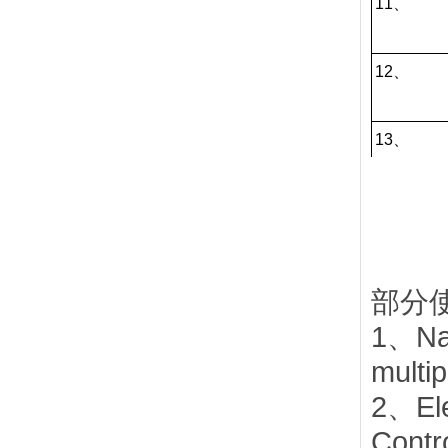
11、
12、
13、
14、
15、
部分
1、Nat
16、
multip
2、Ele
17、
Contro