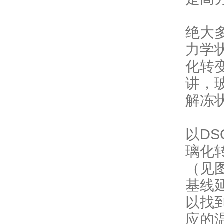
绝大
力学状
化转
讲，
解冻
以D
璃化
（见
基线延
以找
应的