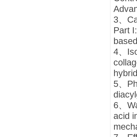
Advan
18、
3、Car
Part I
19、
based
4、Isol
20、
collag
hybri
21、
5、Phy
diacyl
22、
6、Wat
acid i
23、
mecha