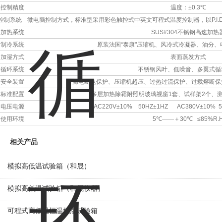
控制精度
温度：
±0.3℃
控制系统
微电脑控制方式，标准型采用彩色触控式中英文可程式温度控制器，以P.I.D
加热系统
SUS#304不锈钢高速加热
制冷系统
原装法国“泰康"压缩机、风冷式冷凝器、油分
加湿方式
表面蒸发方式
循环系统
不锈钢风叶、低噪音、多翼式循
安全装置
漏电断电保护、压缩机超压、过热过流保护、过载熔断保
标准配置
多层加热除霜附照明玻璃视窗1套、试样架2个、测
电压电源
AC220V
±
10%
50HZ
±
1HZ
AC380V
±
10%
5
使用环境
5℃——＋30℃ ≤85%R.
相关产品
模拟高低温试验箱（和晟）
模拟高低温试验箱（和晟仪器）
可程式高低温恒温恒湿试验箱