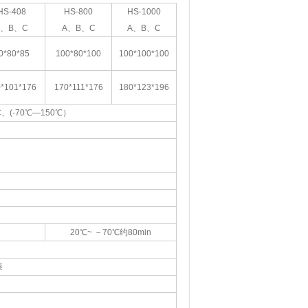
HS-408
HS-800
HS-1000
A、B、C
A、B、C
A、B、C
0*80*85
100*80*100
100*100*100
*101*176
170*111*176
180*123*196
C、(-70℃—150℃）
20℃~ －70℃约80min
漆