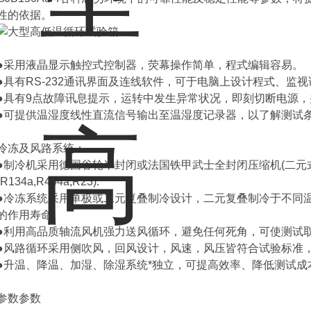
性的依据。
●采用液晶显示触控式控制器，荧幕操作简单，程式编辑容易。
●具有RS-232通讯界面及连线软件，可于电脑上设计程式、监
●具有9点故障讯息提示，运转中发生异常状况，即刻切断电源
●可提供温湿度线性直流信号输出至温湿度记录器，以了解测试
冷冻及风路系统：
●制冷机采用德国谷轮半封闭或法国铁甲武士全封闭压缩机(二元
(R134a,R404a,R23).
●冷冻系统采用单极或二元复叠制冷设计，二元复叠制冷于不同
的作用寿命。
●利用高品质轴流风机强力送风循环，避免任何死角，可使测试
●风路循环采用侧吹风，回风设计，风速，风压皆符合试验标准
●升温、降温、加湿、除湿系统*独立，可提高效率、降低测试
参数参数