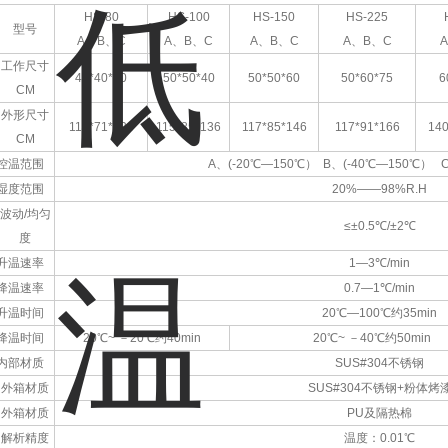
HS-80
HS-100
HS-150
HS-225
型号
A、B、C
A、B、C
A、B、C
A、B、C
工作尺寸
40*40*50
50*50*40
50*50*60
50*60*75
6
CM
外形尺寸
110*71*136
115*85*136
117*85*146
117*91*166
140
CM
控温范围
A、(-20℃—150℃） B、(-40℃—150℃） 
湿度范围
20%——98%R.H
波动/均匀
≤
±
0.5℃/±2℃
度
升温速率
1—3℃/min
降温速率
0.7—1℃/min
升温时间
20℃—100℃约35min
降温时间
20℃~ －20℃约40min
20℃~ －40℃约50min
内部材质
SUS#304不锈钢
外箱材质
SUS#304不锈钢+粉体烤
外箱材质
PU及隔热棉
解析精度
温度：0.01℃