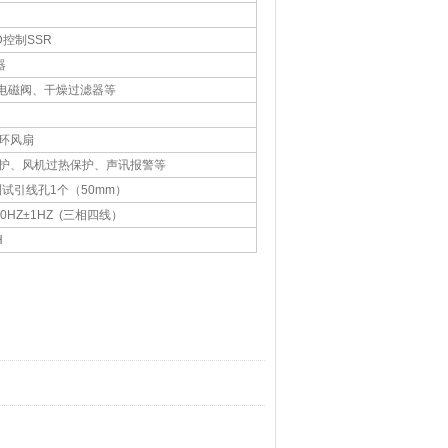
控制SSR
器
、电磁阀、干燥过滤器等
环风扇
护、风机过热保护、声讯报警等
试引线孔1个（50mm）
0HZ
±1HZ (三相四线）
H