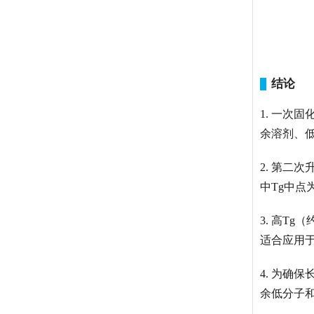
结论
1. 一次
余溶剂、
2. 第二次
中Tg中点
3. 高T
适合应用
4. 为确
余低分子