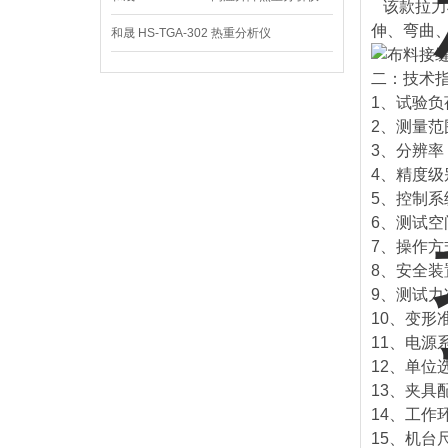
该款拉力
伸、弯曲
和晟 HS-TGA-302 热重分析仪
二：技术
1、试验负荷
2、测量范围
3、分辨率： 
4、精度级
5、控制系统
6、测试空
7、操作方
8、安全
9、测试力
10、变形准
11、电源系统
12、单位选择
13、夹具
14、工作环
15、机台尺寸