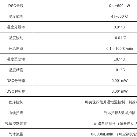
DSC量程
0～±600mW
温度范围
RT~600℃
温度分辨率
0.01℃
温度波动
±0.01℃
升温速率
0.1～100℃/min
温度重复性
±0.1℃
温度精度
±0.1℃
DSC分辨率
0.001mW
DSC解析度
0.001mW
程序控制
可实现四段升温恒温控制，特殊
曲线扫描
升温扫描&降温扫描
气氛控制装置
两路自动切换（仪器自动
气体流量
0-300mL/min （可定制