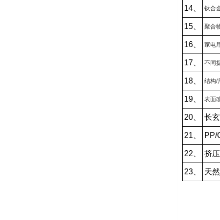
14、
钛合
15、
聚合
16、
家电
17、
不同
18、
结构
19、
表面
20、
长玄
21、
PP
22、
挤压
23、
天然