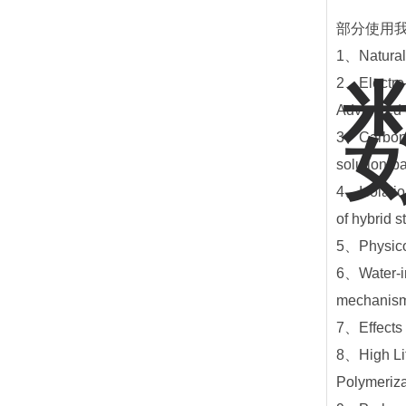
部分使用我
1、Natural 
2、Electro-
Advanced S
3、Carbon f
solution‐b
4、Isolatio
of hybrid 
5、Physicoc
6、Water-in-
mechanism 
7、Effects 
8、High Lit
Polymeriza