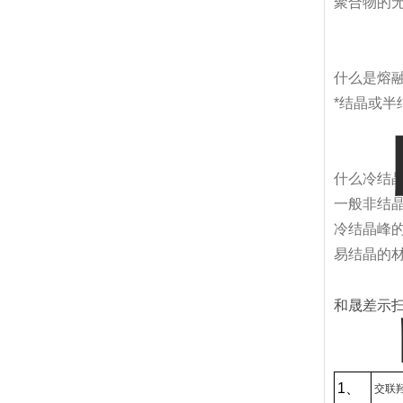
聚合物的无
什么是熔
*结晶或半
什么冷结
一般非结晶
冷结晶峰
易结晶的
和晟差示
1、
交联