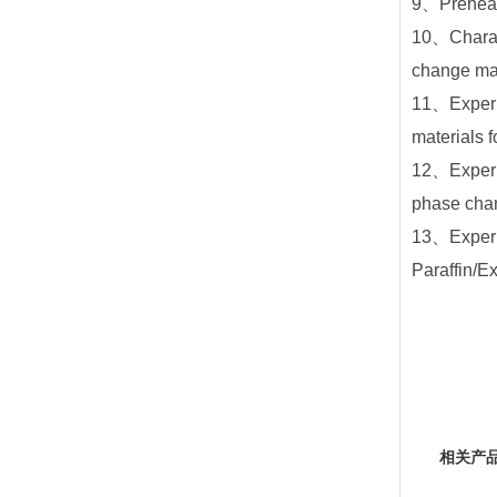
9、Preheat 
10、Charact
change mat
11、Experim
materials 
12、Experim
phase cha
13、Experim
Paraffin/
相关产