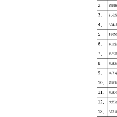
2、
圆偏
3、
乳液
4、
AD
5、
18
6、
真空
7、
热气
8、
氧化
9、
离子
10、
紫薯
11、
氧化
12、
大豆
13、
AZ3