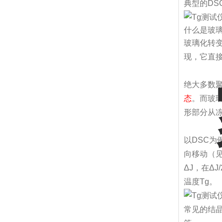
典型的DS
什么是玻
玻璃化转
现，它直
绝大多数聚
态
。而玻
形部分从
以DSC
向移动（
ΔJ，在Δ
温度Tg。
常见的结晶