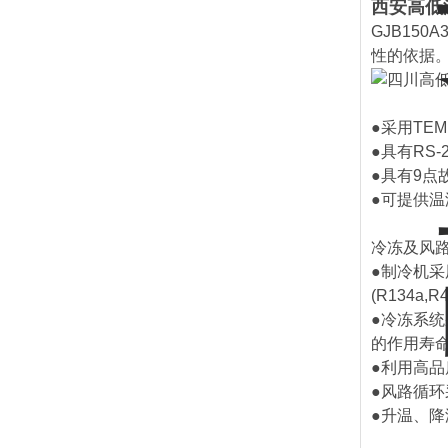
西安高低
GJB15
性的依据
●采用TE
●具有RS
●具有9
●可提供
冷冻及风
●制冷机
(R134a,R4
●冷冻系
的作用寿
●利用高
●风路循
●升温、