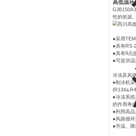
高低温环
GJB15
性的依据
●采用TE
●具有RS
●具有9
●可提供
冷冻及风
●制冷机
(R134a,R4
●冷冻系
的作用寿
●利用高
●风路循
●升温、