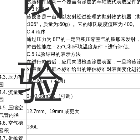
试验样件应为一个覆盖有涂层的车轴或代表成品件
C.3 设备
该设备是一台可以发射经过处理的抛射物的机器（抛射
:105°，质量为:60g）。它的维氏硬度值应为 400。
C.4 程序
通过压力为 8巴的一定容积压缩空气的膨胀来发射，以保
冲击性能在－25°C和环境温度条件下进行评估。
C.5 试验结果的表示方法
在进行冲击后，应用肉眼检查涂层表面，一旦将该
外表面。根据本标准给出的评估标准对表面变化进
4.3. 压力范
0～1Mpa （可调）
围
4.4. 流量范
0～0.08m3/S（可调）
围
4.5. 压缩空
12.7mm、19mm 或更大
气管内径
4.6. 空气槽
136L
容积
4.7. 射枪管