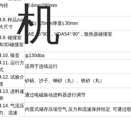
内径
52.6mm290mm
4.8. 样品zui
宽度≦105mm厚度≦30mm
大尺寸
SAE 45°90°，VDA54° 90°，散热器碰撞室
4.9. 碰撞室
和3D碰撞室
4.10. 噪音
≦130dba
4.11. 运行方
适用于连续运行
式
4.12. 试验介
砂砾、沙子、钢砂（丸）、铁砂（丸）
质
4.13. 进料速
通过电磁振动进料器进行调节
率
4.14. 气流压
内置式储存压缩空气 压力和流速保持恒定 可通过
力、流速