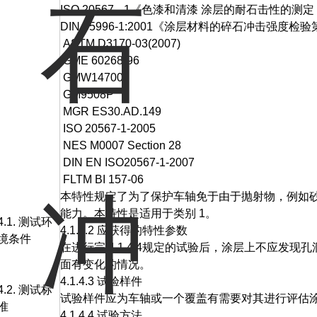
ISO 20567 --1《色漆和清漆 涂层的耐石击性的
DIN 55996-1:2001《涂层材料的碎石冲击强度
ASTM D3170-03(2007)
GME 60268-96
GMW14700
GM9508P
MGR ES30.AD.149
ISO 20567-1-2005
NES M0007 Section 28
DIN EN ISO20567-1-2007
FLTM BI 157-06
本特性规定了为了保护车轴免于由于抛射物，例如
能力。本特性是适用于类别 1。
4.1. 测试环
4.1.4.2 应获得的特性参数
境条件
在进行完 4.1.4.4规定的试验后，涂层上不应发
面有变化的情况。
4.1.4.3 试验样件
4.2. 测试标
试验样件应为车轴或一个覆盖有需要对其进行评估
准
4.1.4.4 试验方法