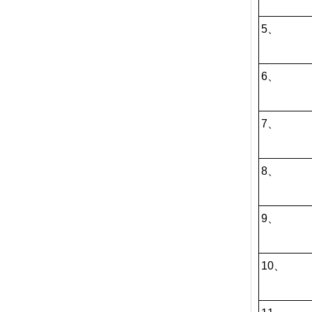
5、
6、
7、
8、
9、
10、