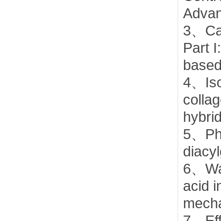
Advan
18、
3、Car
Part I
19、
based
4、Isol
20、
collag
hybri
21、
5、Phy
diacyl
22、
6、Wat
acid i
23、
mecha
7、Eff