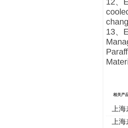
12、Ex
coole
chang
13、Ex
Manag
Paraf
Materi
相关产
上海
上海