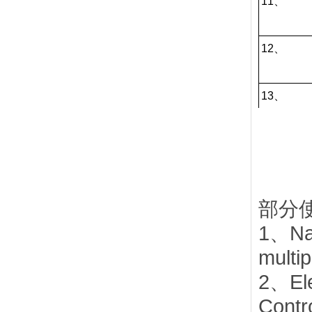
11、
12、
13、
14、
15、
部分
1、Nat
16、
multip
2、Ele
17、
Contro