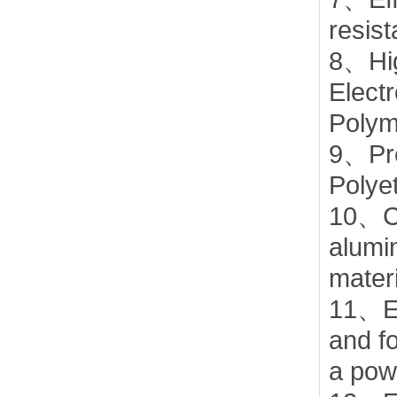
resist
8、Hig
Electr
Polym
9、Pre
Polye
10、Ch
alumi
mater
11、Ex
and f
a pow