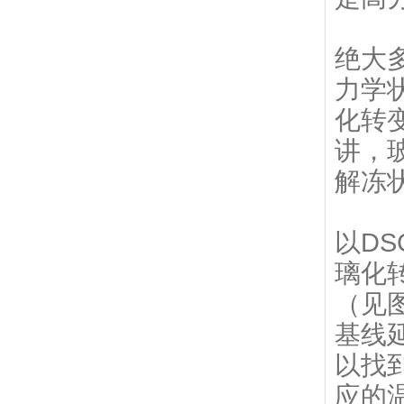
绝大
力学状
化转
讲，
解冻
以D
璃化
（见
基线延
以找
应的