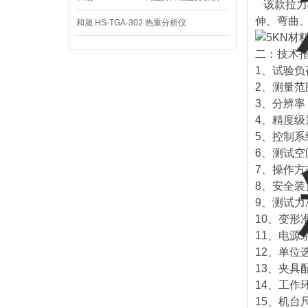
该款拉力
伸、弯曲
和晟 HS-TGA-302 热重分析仪
二：技术
1、试验负荷
2、测量范围
3、分辨率： 
4、精度级
5、控制系统
6、测试空
7、操作方
8、安全
9、测试力
10、变形准
11、电源系统
12、单位选择
13、夹具
14、工作环
15、机台尺寸