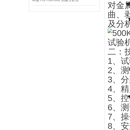
和晟 HS-TGA-302 热重分析仪
对金
曲、
及分
二：
1、试
2、测
3、分
4、精
5、控
6、测
7、
8、